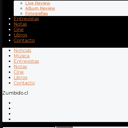
Live Review
Album Review
Fotografías
Entrevistas
Notas
Cine
Libros
Contacto
Noticias
Música
Entrevistas
Notas
Cine
Libros
Contacto
Zumbido.cl