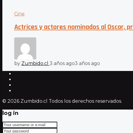
Cine
Actrices y actores nominados al Oscar, p
by
Zumbido.cl
3 años ago
3 años ago
© 2026 Zumbido.cl Todos los derechos reservados.
log in