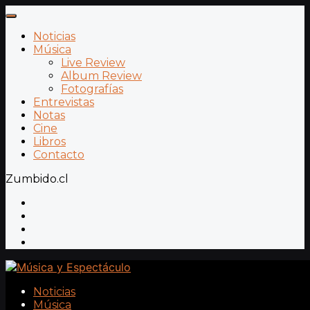
Noticias
Música
Live Review
Album Review
Fotografías
Entrevistas
Notas
Cine
Libros
Contacto
Zumbido.cl
Noticias
Música