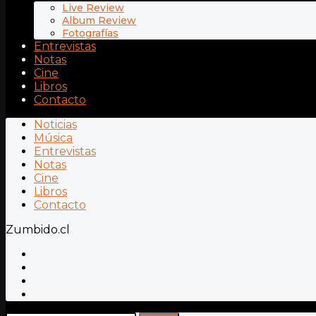
Live Review
Album Review
Fotografías
Entrevistas
Notas
Cine
Libros
Contacto
Noticias
Música
Entrevistas
Notas
Cine
Libros
Contacto
Zumbido.cl