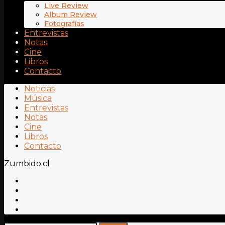
Live Review
Album Review
Fotografías
Entrevistas
Notas
Cine
Libros
Contacto
Noticias
Música
Entrevistas
Notas
Cine
Libros
Contacto
Zumbido.cl