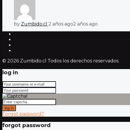
by
Zumbido.cl
2 años ago
2 años ago
© 2026 Zumbido.cl Todos los derechos reservados.
log in
log in
Forgot password?
forgot password