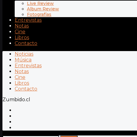
Live Review
Album Review
Fotografías
Entrevistas
Notas
Cine
Libros
Contacto
Noticias
Música
Entrevistas
Notas
Cine
Libros
Contacto
Zumbido.cl