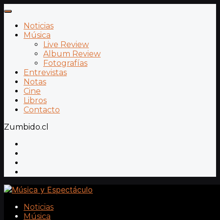
Noticias
Música
Live Review
Album Review
Fotografías
Entrevistas
Notas
Cine
Libros
Contacto
Zumbido.cl
Noticias
Música