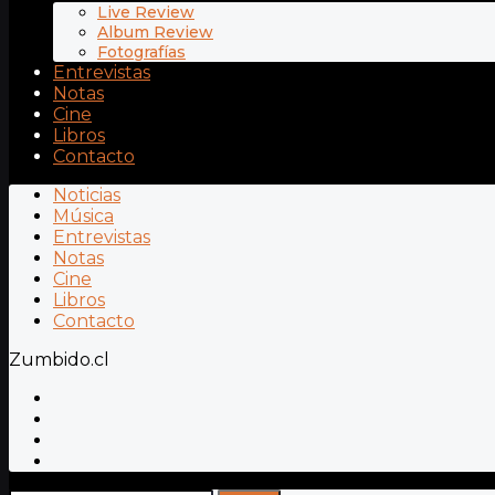
Live Review
Album Review
Fotografías
Entrevistas
Notas
Cine
Libros
Contacto
Noticias
Música
Entrevistas
Notas
Cine
Libros
Contacto
Zumbido.cl