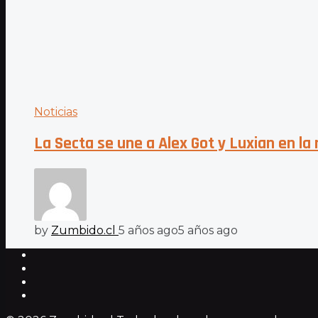
Noticias
La Secta se une a Alex Got y Luxian en la 
by
Zumbido.cl
5 años ago
5 años ago