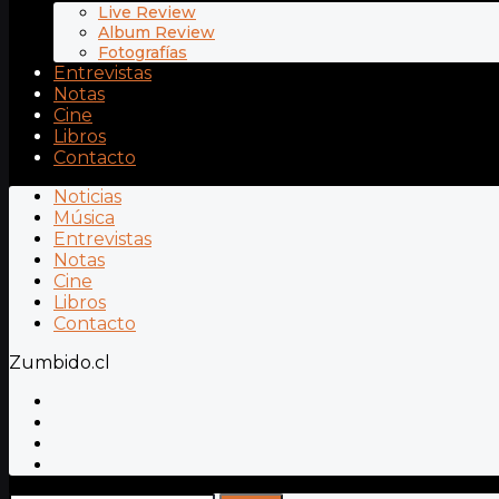
Live Review
Album Review
Fotografías
Entrevistas
Notas
Cine
Libros
Contacto
Noticias
Música
Entrevistas
Notas
Cine
Libros
Contacto
Zumbido.cl