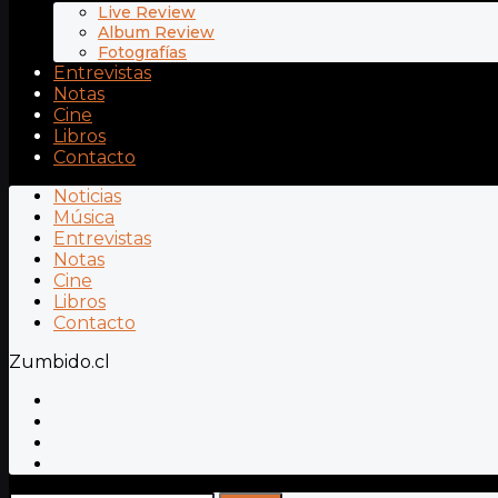
Live Review
Album Review
Fotografías
Entrevistas
Notas
Cine
Libros
Contacto
Noticias
Música
Entrevistas
Notas
Cine
Libros
Contacto
Zumbido.cl