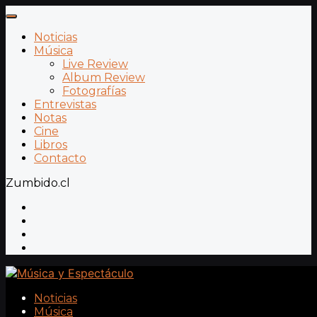
Noticias
Música
Live Review
Album Review
Fotografías
Entrevistas
Notas
Cine
Libros
Contacto
Zumbido.cl
Noticias
Música