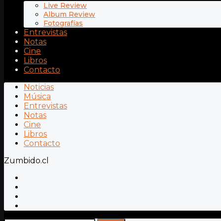
Live Review
Album Review
Fotografías
Entrevistas
Notas
Cine
Libros
Contacto
Noticias
Música
Entrevistas
Notas
Cine
Libros
Contacto
Zumbido.cl