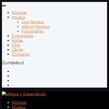
Noticias
Música
Live Review
Album Review
Fotografías
Entrevistas
Notas
Cine
Libros
Contacto
Zumbido.cl
Noticias
Música