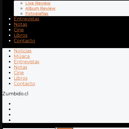
Live Review
Album Review
Fotografías
Entrevistas
Notas
Cine
Libros
Contacto
Noticias
Música
Entrevistas
Notas
Cine
Libros
Contacto
Zumbido.cl