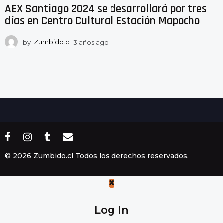
AEX Santiago 2024 se desarrollará por tres
días en Centro Cultural Estación Mapocho
by
Zumbido.cl
3 años ago
2
a
ñ
o
s
a
g
o
© 2026 Zumbido.cl Todos los derechos reservados.
Log In