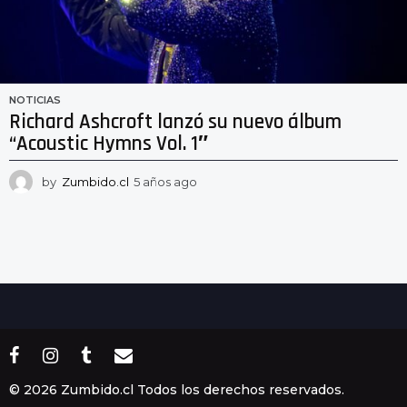
NOTICIAS
Richard Ashcroft lanzó su nuevo álbum
“Acoustic Hymns Vol. 1″
by
Zumbido.cl
5 años ago
5
a
ñ
o
s
a
g
o
© 2026 Zumbido.cl Todos los derechos reservados.