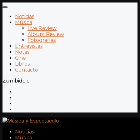
Noticias
Música
Live Review
Album Review
Fotografías
Entrevistas
Notas
Cine
Libros
Contacto
Zumbido.cl
Noticias
Música