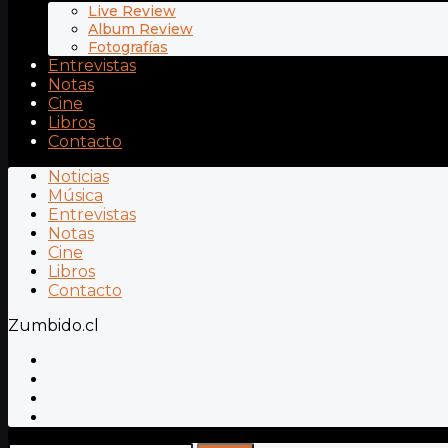
Live Review
Album Review
Fotografías
Entrevistas
Notas
Cine
Libros
Contacto
Noticias
Música
Entrevistas
Notas
Cine
Libros
Contacto
Zumbido.cl