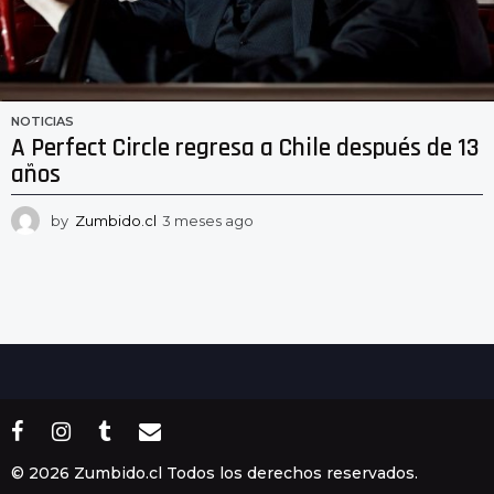
NOTICIAS
A Perfect Circle regresa a Chile después de 13
años
by
Zumbido.cl
3 meses ago
3
m
e
s
e
s
a
g
o
© 2026 Zumbido.cl Todos los derechos reservados.