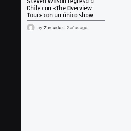
Steven Wilson regresa a
Chile con «The Overview
Tour» con un único show
by
Zumbido.cl
2 años ago
2
a
ñ
o
s
a
g
o