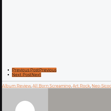
Post
Previous Post
Previous
Next Post
Next
Pagination
Album Review
,
All Born Screaming
,
Art Rock
,
Neo-Sicod