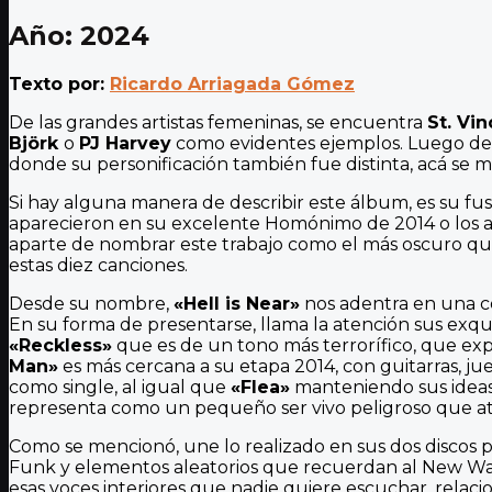
Año: 2024
Texto por:
Ricardo Arriagada Gómez
De las grandes artistas femeninas, se encuentra
St. Vi
Björk
o
PJ Harvey
como evidentes ejemplos. Luego de i
donde su personificación también fue distinta, acá se m
Si hay alguna manera de describir este álbum, es su fu
aparecieron en su excelente Homónimo de 2014 o los a
aparte de nombrar este trabajo como el más oscuro que
estas diez canciones.
Desde su nombre,
«Hell is Near»
nos adentra en una co
En su forma de presentarse, llama la atención sus exquis
«Reckless»
que es de un tono más terrorífico, que expl
Man»
es más cercana a su etapa 2014, con guitarras, j
como single, al igual que
«Flea»
manteniendo sus ideas 
representa como un pequeño ser vivo peligroso que atac
Como se mencionó, une lo realizado en sus dos discos 
Funk y elementos aleatorios que recuerdan al New Wa
esas voces interiores que nadie quiere escuchar, relacio