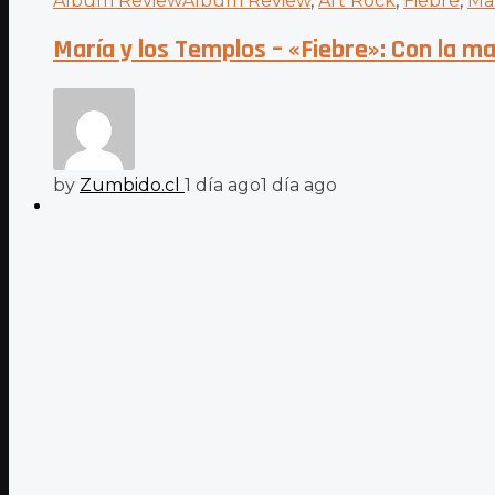
Album Review
Album Review
,
Art Rock
,
Fiebre
,
Mar
María y los Templos – «Fiebre»: Con la ma
by
Zumbido.cl
1 día ago
1 día ago