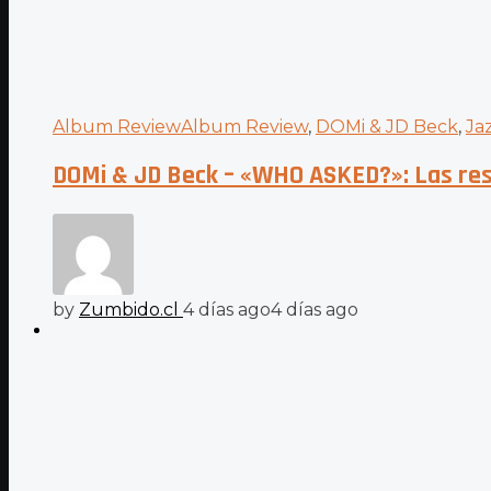
Album Review
Album Review
,
DOMi & JD Beck
,
Ja
DOMi & JD Beck – «WHO ASKED?»: Las res
by
Zumbido.cl
4 días ago
4 días ago