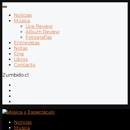
Noticias
Música
Live Review
Album Review
Fotografías
Entrevistas
Notas
Cine
Libros
Contacto
Zumbido.cl
Noticias
Música