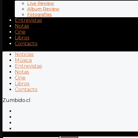
Live Review
Album Review
Fotografías
Entrevistas
Notas
Cine
Libros
Contacto
Noticias
Música
Entrevistas
Notas
Cine
Libros
Contacto
Zumbido.cl