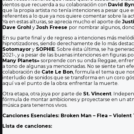
vientos que recuerda a su colaboración con
David Byr
que la propia artista no tenía intenciones a pesar que 
referentes a lo que ya nos quiere comentar sobre la act
Ya en estas alturas, se aprecia mucho el aporte de
Just
Dave Grohl
y
Josh Freese
por nombrar algunos, donde
En su parte final y de regreso a intenciones más melódi
hipnotizadores, siendo derechamente de lo más destac
Sotomayor
y
SOPHIE
. Sobre ésta última, se ha gener
2021-, y a pesar de las buenas intenciones en figuras po
Many Planets»
sorprende con su onda Reggae, enfrent
a tono de algunas ya mencionadas. No se siente tan efe
colaboración de
Cate Le Bon
, formula el tema que no
interludio de sonidos que se transforma en un coro gó
aquí va el punto de la obra: enfrentar la muerte.
Otra etapa, otra joya por parte de
St. Vincent
. Indepen
fórmula de montar ambiciones y proyectarse en un atmó
música para tenernos vivos.
Canciones Esenciales: Broken Man – Flea – Violent
Lista de canciones: