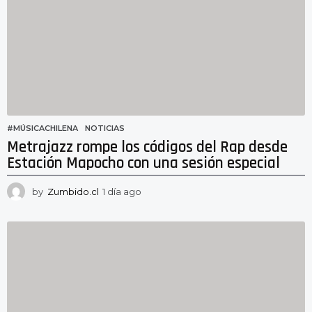
a
s
a
g
o
#MÚSICACHILENA
,
NOTICIAS
Metrajazz rompe los códigos del Rap desde
Estación Mapocho con una sesión especial
by
Zumbido.cl
1 día ago
1
d
í
a
a
g
o