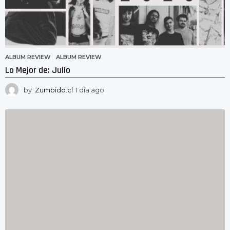
ALBUM REVIEW
ALBUM REVIEW
Lo Mejor de: Julio
by
Zumbido.cl
1 día ago
1
d
í
a
a
g
o