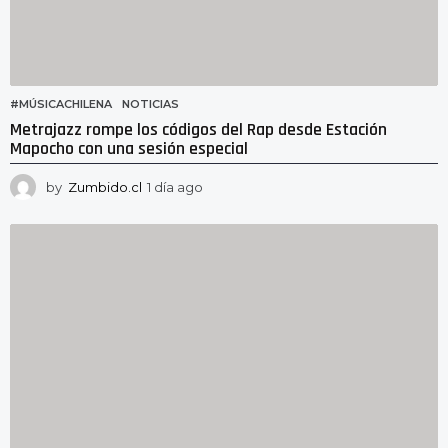
#MÚSICACHILENA
,
NOTICIAS
Metrajazz rompe los códigos del Rap desde Estación
Mapocho con una sesión especial
by
Zumbido.cl
1 día ago
1
d
í
a
a
g
o