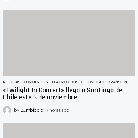
1
h
o
r
a
s
a
g
o
NOTICIAS
CONCIERTOS
,
TEATRO COLISEO
,
TWILIGHT
,
XPANSION
«Twilight In Concert» llega a Santiago de
Chile este 6 de noviembre
by
Zumbido.cl
17 horas ago
1
6
h
o
r