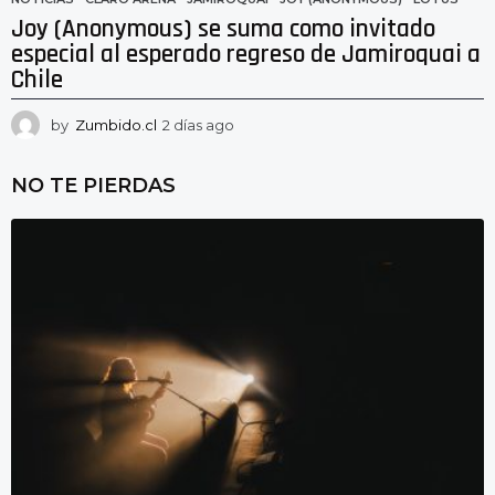
Joy (Anonymous) se suma como invitado
especial al esperado regreso de Jamiroquai a
Chile
by
Zumbido.cl
2 días ago
2
d
í
NO TE PIERDAS
a
s
a
g
o