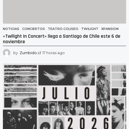
NOTICIAS
CONCIERTOS
,
TEATRO COLISEO
,
TWILIGHT
,
XPANSION
«Twilight In Concert» llega a Santiago de Chile este 6 de
noviembre
by
Zumbido.cl
17 horas ago
1
6
h
o
r
a
s
a
g
o