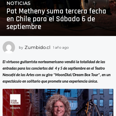
NOTICIAS
1
Pat Metheny suma tercera fecha
a
ñ
en Chile para el Sábado 6 de
o
septiembre
a
g
o
1
Zumbido.cl
by
1 año ago
1
a
a
ñ
ñ
o
El virtuoso guitarrista norteamericano vendió la totalidad de las
o
a
entradas para los conciertos del 4 y 5 de septiembre en el Teatro
a
g
Nescafé de las Artes con su gira “MoonDial/Dream Box Tour”, en un
o
g
espectáculo en solitario que promete una experiencia única.
o