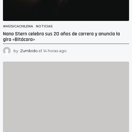
#MÚSICACHILENA
,
NOTICIAS
Nano Stern celebra sus 20 años de carrera y anuncia la
gira «Bitácora»
by
Zumbido.cl
14 horas ago
1
1
h
o
r
a
s
a
g
o