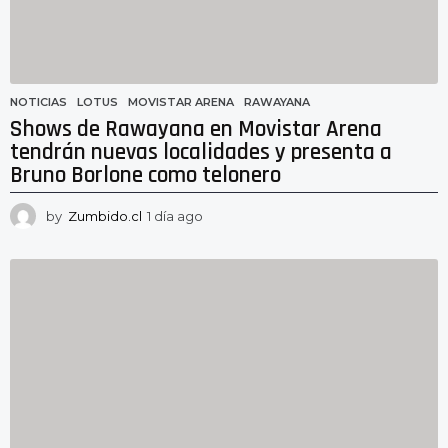
NOTICIAS
LOTUS
,
MOVISTAR ARENA
,
RAWAYANA
Shows de Rawayana en Movistar Arena
tendrán nuevas localidades y presenta a
Bruno Borlone como telonero
by
Zumbido.cl
1 día ago
1
d
í
a
a
g
o