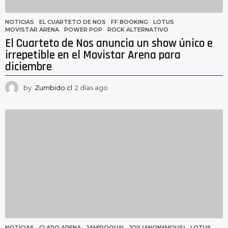
NOTICIAS
EL CUARTETO DE NOS
,
FF BOOKING
,
LOTUS
,
MOVISTAR ARENA
,
POWER POP
,
ROCK ALTERNATIVO
El Cuarteto de Nos anuncia un show único e
irrepetible en el Movistar Arena para
diciembre
by
Zumbido.cl
2 días ago
2
d
í
a
s
a
g
o
NOTICIAS
CLARO ARENA
,
JAMIROQUAI
,
JOY (ANONYMOUS)
,
LOTUS