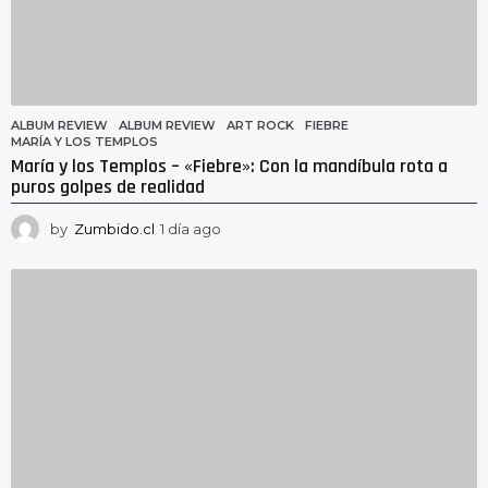
ALBUM REVIEW
ALBUM REVIEW
,
ART ROCK
,
FIEBRE
,
MARÍA Y LOS TEMPLOS
María y los Templos – «Fiebre»: Con la mandíbula rota a
puros golpes de realidad
by
Zumbido.cl
1 día ago
1
d
í
a
a
g
o