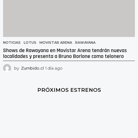
NOTICIAS
LOTUS
,
MOVISTAR ARENA
,
RAWAYANA
Shows de Rawayana en Movistar Arena tendrán nuevas
localidades y presenta a Bruno Borlone como telonero
by
Zumbido.cl
1 día ago
1
d
í
a
PRÓXIMOS ESTRENOS
a
g
o