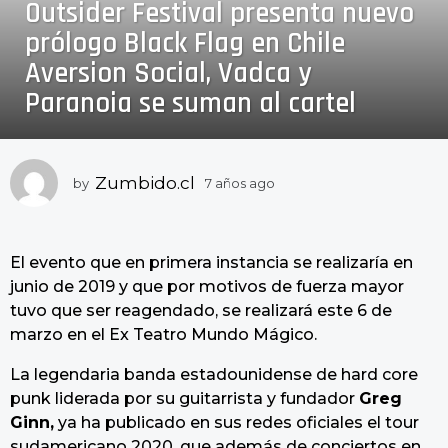
Outsider Festival presenta nuevo
a
ñ
prólogo Black Flag en Chile
o
Aversion Social, Vadca y
s
Paranoia se suman al cartel
a
g
o
7
Zumbido.cl
by
7 años ago
7
a
a
ñ
ñ
o
o
s
El evento que en primera instancia se realizaría en
s
a
junio de 2019 y que por motivos de fuerza mayor
a
g
tuvo que ser reagendado, se realizará este 6 de
o
g
marzo en el Ex Teatro Mundo Mágico.
o
La legendaria banda estadounidense de hard core
punk liderada por su guitarrista y fundador
Greg
Ginn,
ya ha publicado en sus redes oficiales el tour
sudamericano 2020, que además de conciertos en