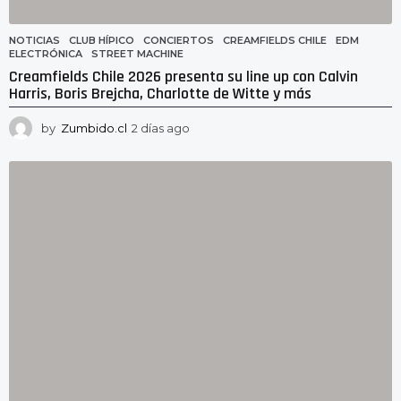
NOTICIAS
CLUB HÍPICO
,
CONCIERTOS
,
CREAMFIELDS CHILE
,
EDM
,
ELECTRÓNICA
,
STREET MACHINE
Creamfields Chile 2026 presenta su line up con Calvin
Harris, Boris Brejcha, Charlotte de Witte y más
by
Zumbido.cl
2 días ago
2
d
í
a
s
a
g
o