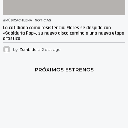
#MÚSICACHILENA
,
NOTICIAS
Lo cotidiano como resistencia: Flores se despide con
«Sabiduría Pop», su nuevo disco camino a una nueva etapa
artística
by
Zumbido.cl
2 días ago
1
d
í
a
PRÓXIMOS ESTRENOS
a
g
o