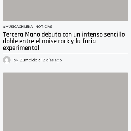
#MÚSICACHILENA
,
NOTICIAS
Tercera Mano debuta con un intenso sencillo
doble entre el noise rock y la furia
experimental
by
Zumbido.cl
2 días ago
2
d
í
a
s
a
g
o