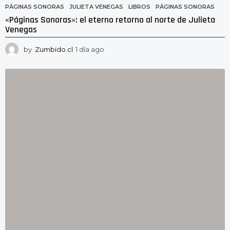
PÁGINAS SONORAS
JULIETA VENEGAS
,
LIBROS
,
PÁGINAS SONORAS
«Páginas Sonoras»: el eterno retorno al norte de Julieta
Venegas
by
Zumbido.cl
1 día ago
1
d
í
a
a
g
o