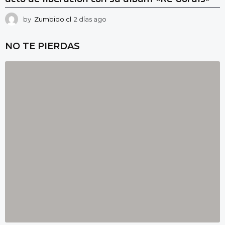
by
Zumbido.cl
2 días ago
2
d
í
NO TE PIERDAS
a
s
a
g
o