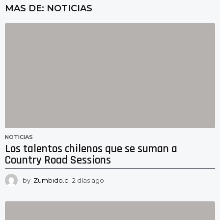
MAS DE:
NOTICIAS
NOTICIAS
Los talentos chilenos que se suman a
Country Road Sessions
by
Zumbido.cl
2 días ago
2
d
í
a
s