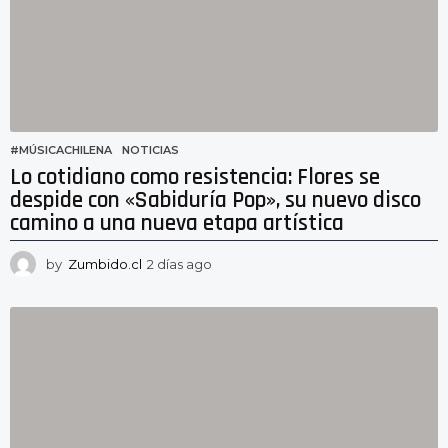
o
#MÚSICACHILENA
,
NOTICIAS
Lo cotidiano como resistencia: Flores se
despide con «Sabiduría Pop», su nuevo disco
camino a una nueva etapa artística
by
Zumbido.cl
2 días ago
1
d
í
a
a
g
o