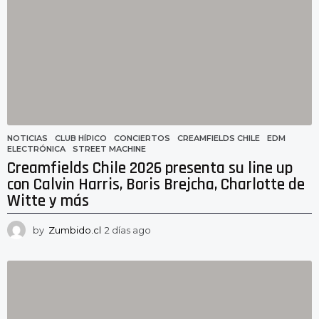
a
g
o
NOTICIAS
CLUB HÍPICO
,
CONCIERTOS
,
CREAMFIELDS CHILE
,
EDM
,
ELECTRÓNICA
,
STREET MACHINE
Creamfields Chile 2026 presenta su line up
con Calvin Harris, Boris Brejcha, Charlotte de
Witte y más
by
Zumbido.cl
2 días ago
2
d
í
a
s
a
g