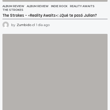
ALBUM REVIEW
ALBUM REVIEW
,
INDIE ROCK
,
REALITY AWAITS
,
THE STROKES
The Strokes – «Reality Awaits»: ¿Qué te pasó Julian?
by
Zumbido.cl
1 día ago
1
d
í
a
a
g
o