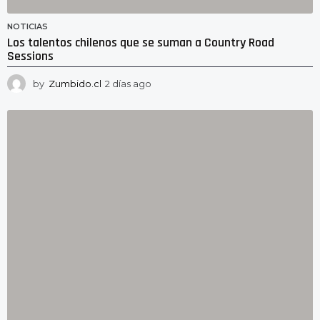
NOTICIAS
Los talentos chilenos que se suman a Country Road
Sessions
by
Zumbido.cl
2 días ago
2
d
í
a
s
a
g
o