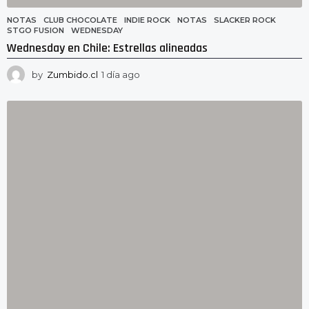
NOTAS
CLUB CHOCOLATE
,
INDIE ROCK
,
NOTAS
,
SLACKER ROCK
,
STGO FUSION
,
WEDNESDAY
Wednesday en Chile: Estrellas alineadas
by
Zumbido.cl
1 día ago
1
d
í
a
a
g
o