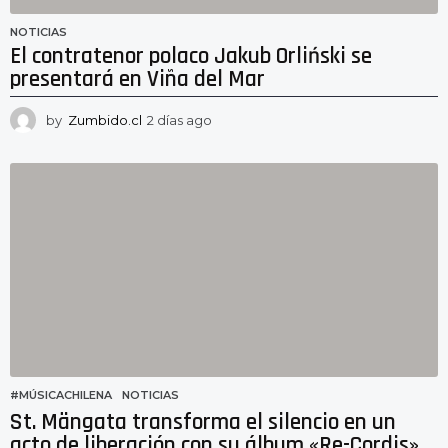
NOTICIAS
El contratenor polaco Jakub Orliński se
presentará en Viña del Mar
by
Zumbido.cl
2 días ago
2
d
í
a
s
a
g
o
#MÚSICACHILENA
,
NOTICIAS
St. Mängata transforma el silencio en un
acto de liberación con su álbum «Re-Cordis»