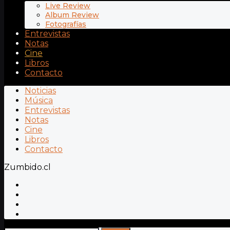
Live Review
Album Review
Fotografías
Entrevistas
Notas
Cine
Libros
Contacto
Noticias
Música
Entrevistas
Notas
Cine
Libros
Contacto
Zumbido.cl