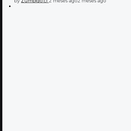
by
Zumbido.cl
2 meses ago
2 meses ago