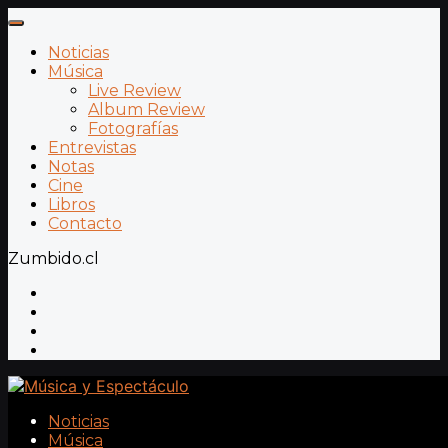
Noticias
Música
Live Review
Album Review
Fotografías
Entrevistas
Notas
Cine
Libros
Contacto
Zumbido.cl
Noticias
Música